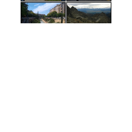
Příprava na cestování
Základem je vědět co od cestování očekáváme, na
čem naše cestování závisí, kolik máme času a co k
tomu cestování budeme potřebovat